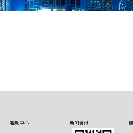
视频中心
新闻资讯