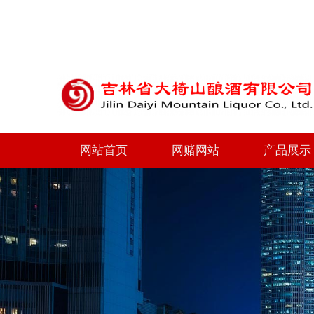
网站首页
网赌网站
产品展示