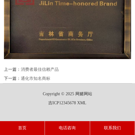
上一篇：
消费者最佳信赖产品
下一篇：
通化市知名商标
Copyright © 2025 网赌网站
吉ICP12345678
XML
首页
电话咨询
联系我们
电竞菠菜