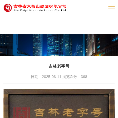
网赌网站
吉林老字号
日期：2025-06-11 浏览次数：
368