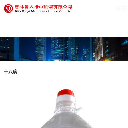
网赌网站
十八碗