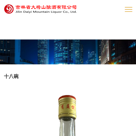
网赌网站
十八碗