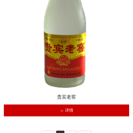
贵宾老窖
→ 详情