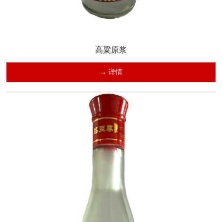
高粱原浆
→ 详情