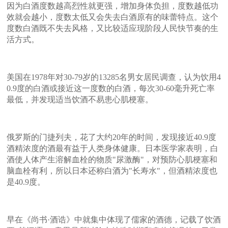
因为白酒度数越高烈性就更强，增加身体负担，度数越低功
效就会越小，度数太低又会失去白酒原有的味蕾特点。这个
度数白酒既不失去风格，又比较适应现阶段人民快节奏的生
活方式。
美国在1978年对30-79岁的13285名男女居民调查，认为饮用4
0.9度的白酒或接近这一度数的白酒，每次30-60毫升死亡率
最低，并发现适当饮酒不易患心肌梗塞。
俄罗斯的门捷列夫，花了大约20年的时间，发现接近40.9度
酒精浓度的酒最有益于人类身体健康。日本医学家表明，白
酒使人体产生溶解血栓的物质"尿激酶"，对预防心肌梗塞和
脑血栓有利，所以日本还称白酒为"长寿水"，但酒精浓度也
是40.9度。
早在《尚书·酒诰》中就集中体现了儒家的酒德，记载了饮酒