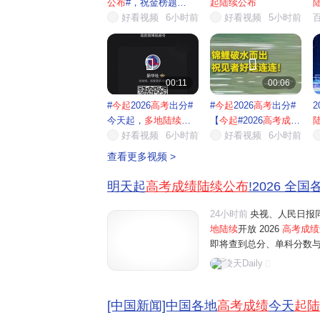
公布
#，祝金榜题
起陆续公布
名！】今...
好看视频
6小时前
好看视频
5小时前


00:11
00:06
#
今起
2026
高考
出分#
#
今起
2026
高考
出分#
2
今天起，
多地陆续公
【
今起
#2026
高考成绩
布
高...
好看视频
6小时前
陆续
好看视频
...
6小时前
查看更多视频 >
明天起
高考成绩陆续公布
!2026 全
24小时前
央视、人民日报同
地陆续
开放 2026
高考成绩
即将查到总分、单科分数
入口、出分后关键操作，
凌天Daily
榜完整时间表（按出分先后排
[中国新闻]中国各地
高考成绩
今天
起陆