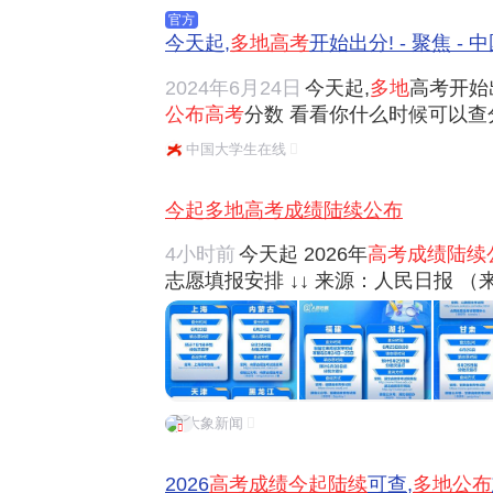
官方
今天起,
多地高考
开始出分! - 聚焦 -
2024年6月24日
今天起,
多地
高考开始
公布高考
分数 看看你什么时候可以查分
布考生
高考成绩
及位序、本科各批次录
中国大学生在线
22:00起可以查询成绩 云南预计6月
分数线...
今起多地高考成绩陆续公布
4小时前
今天起 2026年
高考成绩陆续
志愿填报安排 ↓↓ 来源：人民日报 
大象新闻
2026
高考成绩今起陆续
可查,
多地公布