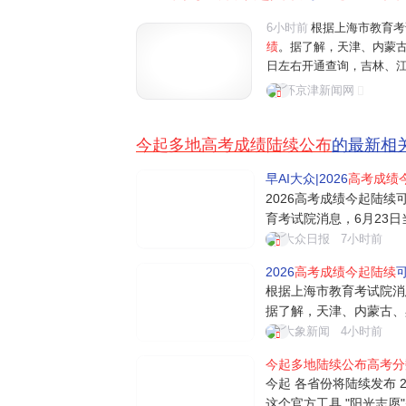
6小时前
根据上海市教育考
绩
。据了解，天津、内蒙古
日左右开通查询，吉林、江
外，
多地
已
陆续公布
志愿填
环京津新闻网
国高考拉开大幕，在江苏省
今起多地高考成绩陆续公布
的最新相
早AI大众|2026
高考成绩
2026高考成绩今起陆续
育考试院消息，6月23
津、内蒙古、黑龙江等地2
大众日报
7小时前
通查询，吉林、江苏、安
2026
高考成绩今起陆续
可
地已陆续公布志愿填报工
根据上海市教育考试院消
据了解，天津、内蒙古、黑
4日左右开通查询，吉林
大象新闻
4小时前
日。另外，多地已陆续公
今起多地陆续公布高考分
起可查高考成绩 各地查分
今起 各省份将陆续发布 2
考试院...
这个官方工具 "阳光志愿