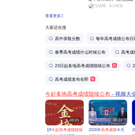
填报信息服务系统，依托
光明网
6小时前
量官方权威数据，为考生
查看更多
务。个性化智能筛选，助力
大家还在搜
高中录取分数
每年高考成绩公布日
春季高考成绩什么时候公布
高考成
23日起各地高考成绩陆续公布
新
高考成绩发布在即
新
今起多地高考成绩陆续公布
- 视频大


00:23
00:22
【#
今起高考成绩陆续
2026年
高考成绩
今天
2