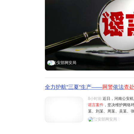
公安部网安局
全力护航"三夏"生产——
网警
依法
查
8小时前
近日，河南公安机
谣言案件
，坚决维护网络
某、刘某、周某、吴某、
阳、商丘、周口、济源等地"
公安部网安局
多条涉农网络谣言信息，