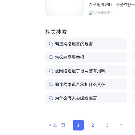
农民抢抓农时、争分夺秒
民为博取关注、吸粉引流
开封网警
信息，误导公众认知，制造
相关搜索
编造网络谣言的危害
怎么向网警举报
被网络造谣了报网警有用吗
编造网络谣言承担什么责任
为什么有人会编造谣言
< 上一页
1
2
3
4