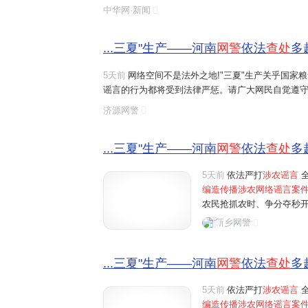
造、摆拍并发布涉及农业的虚假信息,这些行为误导了
中华网·新闻
序,触犯了法律底线。
...三夏"生产——河南
网警
依法
查处
多
5天前
网络空间不是法外之地!"三夏"生产关乎国家
谣言的行为都将受到法律严惩。请广大网民自觉遵守
涉农网络谣言
线索,请及时通过"河南
网警
巡查执法"账
济源网警
...三夏"生产——河南
网警
依法
查处
多
5天前
依法严打
涉农谣言
全
编造传播涉农网络谣言案
农民抢抓农时、争分夺秒
民为博取关注、吸粉引流
新乡网警
信息，误导公众认知，制造
...三夏"生产——河南
网警
依法
查处
多
5天前
依法严打
涉农谣言
全
编造传播涉农网络谣言案