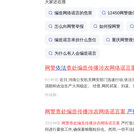
大家还在搜
编造网络谣言的危害
12450网警微
怎么向网警举报
如何报网警
编造谣言承担什么责任
重庆网警搜
为什么有人会编造谣言
网警
依法
查处编造传播涉农网络谣言
8小时前
近日,河南公安机关网安部门迅速行动,依法
清朗和农业生产大局稳定。 经查,网民祁某、刘某
等多人发布涉安阳、商丘、周口、济源等地"毁粮卖青
环球网
网络谣言信息,引发大范围
传播
,误导公...
网警查处编造传播涉农网络谣言案
严
33分钟前
网警查处编造传播涉农网络谣言案
严打造
间进行夏收工作,确保夏粮颗粒归仓。然而,一些不法