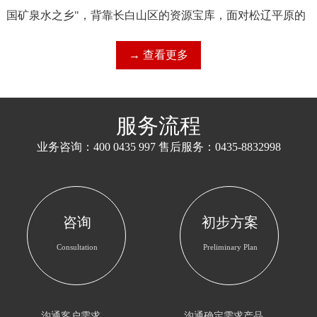
国矿泉水之乡"，背靠长白山区的资源宝库，面对松辽平原的
富饶粮仓，集山区特点和平原优势于一身；历史悠久，山清
→ 查看更多
水秀，人杰地灵，九世纪辽政权在此建镇设府，明末辉发部
落在此筑城建都，清太祖努尔哈赤在此横刀跃马，鏖战称
雄，康熙和乾隆两帝在此行围打猎，射虎毙熊，...
服务流程
业务咨询：400 0435 997 售后服务：0435-8832998
咨询
初步方案
Consultation
Preliminary Plan
沟通客户需求
沟通确定需求产品